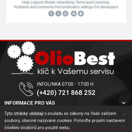
INFOLINKA 07:00 - 17:00 H
(+420) 721 868 252
keyboard_arrow_down
INFORMACE PRO VÁS
Tyto stránky ukládají v souladu se zákony na Vaše zařízení
keyboard_arrow_down
UŽITEČNÉ ODKAZY
soubory, obecně nazývané cookies. Potvrďte prosím nastavení
keyboard_arrow_down
NEWSLETTER
cookies souborů pro použití webu.